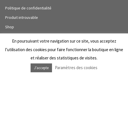
Politique de confidentialité
Produit introuvable
Shop
Wishlist
En poursuivant votre navigation sur ce site, vous acceptez
l’utilisation des cookies pour faire fonctionner la boutique en ligne
et réaliser des statistiques de visites.
NOUS SUIVRE
Paramètres des cookies
J'accepte
Facebook Dub Livity Shop
Instagram Dub Livity Shop
Facebook Dub Livity Sound System
Instagram Dub Livity Sound System
NEWSLETTER