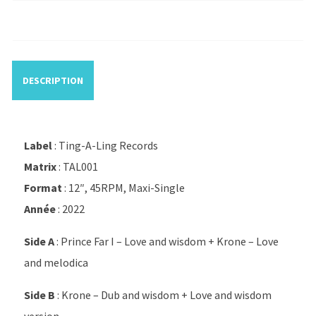
DESCRIPTION
Label
: Ting-A-Ling Records
Matrix
: TAL001
Format
: 12″, 45RPM, Maxi-Single
Année
: 2022
Side A
: Prince Far I – Love and wisdom + Krone – Love
and melodica
Side B
: Krone – Dub and wisdom + Love and wisdom