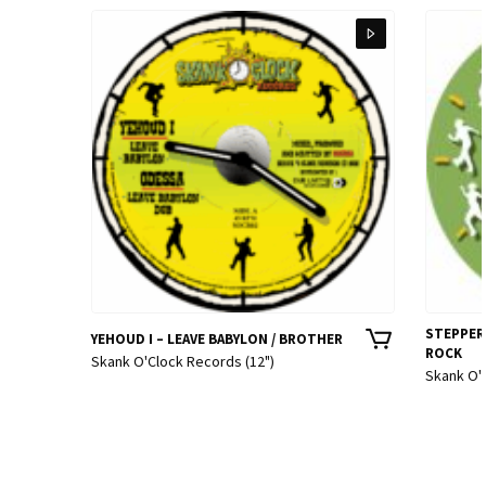
STEPPER
YEHOUD I – LEAVE BABYLON / BROTHER
ROCK
Skank O'Clock Records (12")
Skank O'