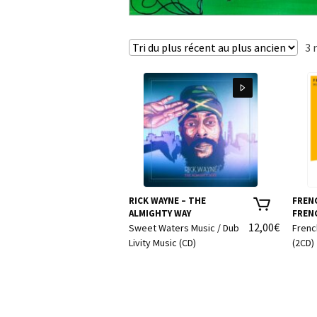
3 
RICK WAYNE – THE
FREN
ALMIGHTY WAY
FRENC
12,00
€
Sweet Waters Music / Dub
Frenc
Livity Music (CD)
(2CD)