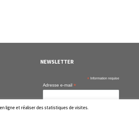
NEWSLETTER
*
Information requise
*
Adresse e-mail
tem
n ligne et réaliser des statistiques de visites.
tem