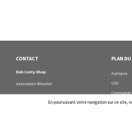
CONTACT
PLAN DU
Dub Livity Shop
A propos
CGV
Association Rimshot
Commande
1 Avenue Arthur Benoit
En poursuivant votre navigation sur ce site, vo
Compte
44100 Nantes
Contact
dublivityshop[@]rimshotassociation.com
Distribution
SIRET :
Page de ma