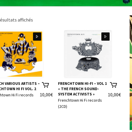
Trié
résultats affichés
du
plus
récent
au
plus
ancien
CH VARIOUS ARTISTS –
FRENCHTOWN HI-FI – VOL 1
HTOWN HI FI VOL. 2
« THE FRENCH SOUND-
10,00
€
SYSTEM ACTIVISTS »
10,00
€
htown Hi Fi records
Frenchtown Hi Fi records
(2CD)