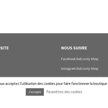
 SITE
NOUS SUIVRE
Facebook Dub Livity Shop
Instagram Dub Livity Shop
Facebook Dub Livity Sound Sys
us acceptez l’utilisation des cookies pour faire fonctionner la boutique e
Instagram Dub Livity Sound Sys
Paramètres des cookies
J'accepte
intenance