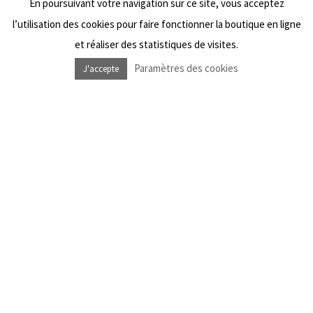
En poursuivant votre navigation sur ce site, vous acceptez
Wishlist
l’utilisation des cookies pour faire fonctionner la boutique en ligne
et réaliser des statistiques de visites.
Paramètres des cookies
J'accepte
NOUS SUIVRE
Facebook Dub Livity Shop
Instagram Dub Livity Shop
Facebook Dub Livity Sound System
Instagram Dub Livity Sound System
NEWSLETTER
*
Information requise
*
Adresse e-mail