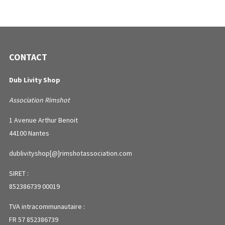
CONTACT
Dub Livity Shop
Association Rimshot
1 Avenue Arthur Benoit
44100 Nantes
dublivityshop[@]rimshotassociation.com
SIRET :
852386739 00019
TVA intracommunautaire :
FR 57 852386739