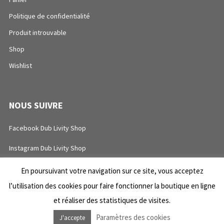
Politique de confidentialité
Produit introuvable
Shop
Wishlist
NOUS SUIVRE
Facebook Dub Livity Shop
Instagram Dub Livity Shop
Facebook Dub Livity Sound System
En poursuivant votre navigation sur ce site, vous acceptez
l’utilisation des cookies pour faire fonctionner la boutique en ligne
Instagram Dub Livity Sound System
et réaliser des statistiques de visites.
Paramètres des cookies
J'accepte