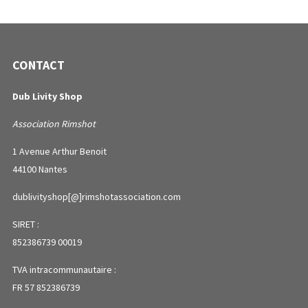
CONTACT
Dub Livity Shop
Association Rimshot
1 Avenue Arthur Benoit
44100 Nantes
dublivityshop[@]rimshotassociation.com
SIRET :
852386739 00019
TVA intracommunautaire :
FR 57 852386739