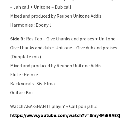
– Jah call + Unitone – Dub call
Mixed and produced by Reuben Unitone Addis
Harmonies : Ebony J
Side B
: Ras Teo – Give thanks and praises + Unitone –
Give thanks and dub + Unitone – Give dub and praises
(Dubplate mix)
Mixed and produced by Reuben Unitone Addis
Flute : Heinze
Back vocals : Sis. Elma
Guitar : Boi
Watch ABA-SHANTI playin’ « Call pon jah »:
https://www.youtube.com/watch?v=Smy4MiERAEQ