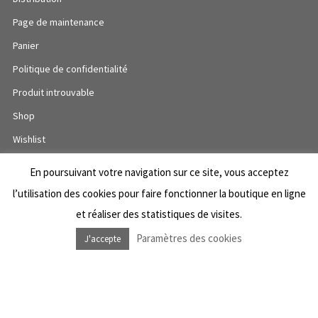
Page de maintenance
Panier
Politique de confidentialité
Produit introuvable
Shop
Wishlist
En poursuivant votre navigation sur ce site, vous acceptez
l’utilisation des cookies pour faire fonctionner la boutique en ligne
NOUS SUIVRE
et réaliser des statistiques de visites.
Facebook Dub Livity Shop
Paramètres des cookies
J'accepte
Instagram Dub Livity Shop
Facebook Dub Livity Sound System
Instagram Dub Livity Sound System