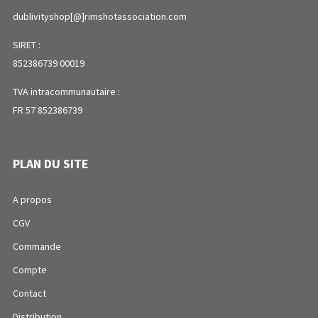
dublivityshop[@]rimshotassociation.com
SIRET :
852386739 00019
TVA intracommunautaire :
FR 57 852386739
PLAN DU SITE
A propos
CGV
Commande
Compte
Contact
Distribution