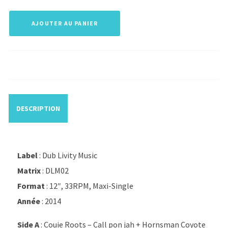
AJOUTER AU PANIER
DESCRIPTION
Label
: Dub Livity Music
Matrix
: DLM02
Format
: 12″, 33RPM, Maxi-Single
Année
: 2014
Side A
: Couie Roots – Call pon jah + Hornsman Coyote