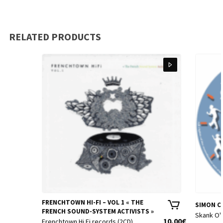
RELATED PRODUCTS
FRENCHTOWN HI-FI – VOL 1 « THE
SIMON CO
FRENCH SOUND-SYSTEM ACTIVISTS »
Skank O'
10,00
€
Frenchtown Hi Fi records (2CD)