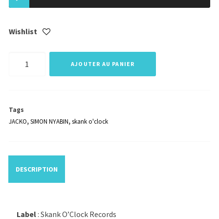
audio
Wishlist
quantité
AJOUTER AU PANIER
de
JACKO
/
Tags
SIMON
JACKO
,
SIMON NYABIN
,
skank o'clock
NYABIN
-
Mr
DESCRIPTION
President
/
Highway
Label
: Skank O’Clock Records