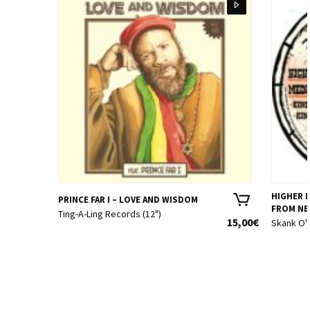
HIGHER M
PRINCE FAR I – LOVE AND WISDOM
FROM NE
Ting-A-Ling Records (12")
15,00
€
Skank O'