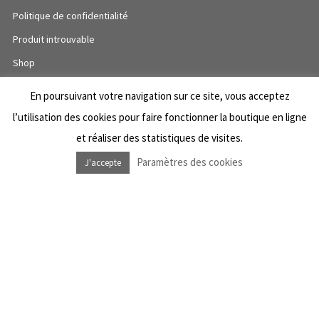
Politique de confidentialité
Produit introuvable
Shop
Wishlist
En poursuivant votre navigation sur ce site, vous acceptez
l’utilisation des cookies pour faire fonctionner la boutique en ligne
et réaliser des statistiques de visites.
NOUS SUIVRE
Paramètres des cookies
J'accepte
Facebook Dub Livity Shop
Instagram Dub Livity Shop
Facebook Dub Livity Sound System
Instagram Dub Livity Sound System
NEWSLETTER