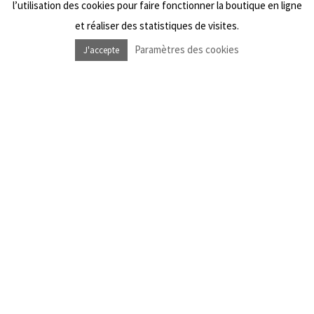
l’utilisation des cookies pour faire fonctionner la boutique en ligne
Wishlist
et réaliser des statistiques de visites.
Paramètres des cookies
J'accepte
NOUS SUIVRE
Facebook Dub Livity Shop
Instagram Dub Livity Shop
Facebook Dub Livity Sound System
Instagram Dub Livity Sound System
NEWSLETTER
*
Information requise
*
Adresse e-mail