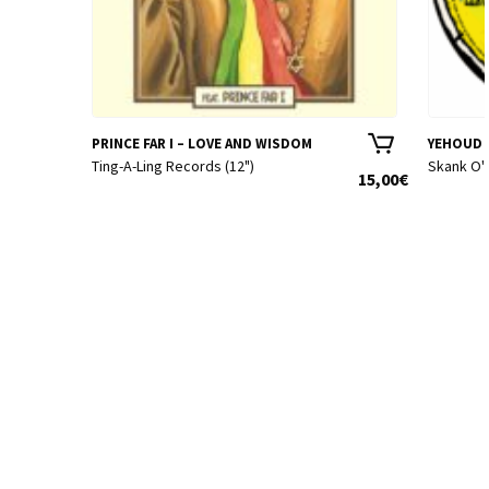
PRINCE FAR I – LOVE AND WISDOM
YEHOUD I
Ting-A-Ling Records (12")
Skank O'
15,00
€