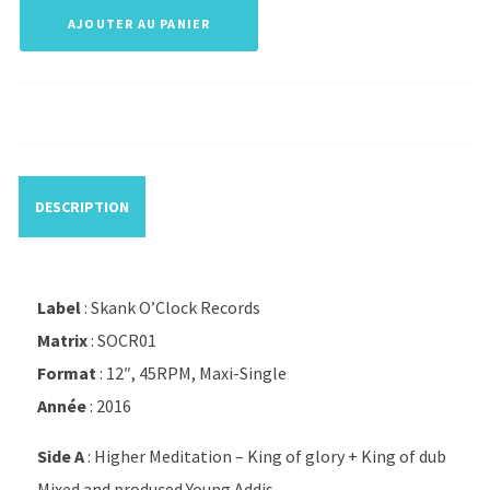
AJOUTER AU PANIER
DESCRIPTION
Label
: Skank O’Clock Records
Matrix
: SOCR01
Format
: 12″, 45RPM, Maxi-Single
Année
: 2016
Side A
: Higher Meditation – King of glory + King of dub
Mixed and produced Young Addis