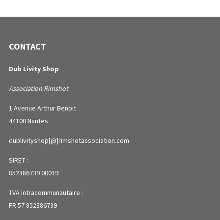
CONTACT
Dub Livity Shop
Association Rimshot
1 Avenue Arthur Benoit
44100 Nantes
dublivityshop[@]rimshotassociation.com
SIRET :
852386739 00019
TVA intracommunautaire :
FR 57 852386739