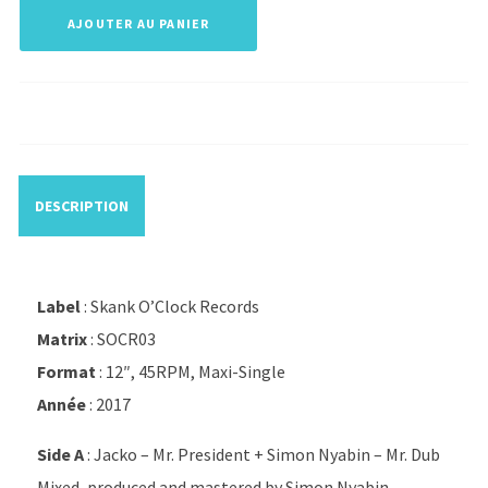
AJOUTER AU PANIER
DESCRIPTION
Label
: Skank O’Clock Records
Matrix
: SOCR03
Format
: 12″, 45RPM, Maxi-Single
Année
: 2017
Side A
: Jacko – Mr. President + Simon Nyabin – Mr. Dub
Mixed, produced and mastered by Simon Nyabin