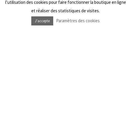
l’utilisation des cookies pour faire fonctionner la boutique en ligne
Wishlist
et réaliser des statistiques de visites.
Paramètres des cookies
J'accepte
NOUS SUIVRE
Facebook Dub Livity Shop
Instagram Dub Livity Shop
Facebook Dub Livity Sound System
Instagram Dub Livity Sound System
NEWSLETTER
*
Information requise
*
Adresse e-mail