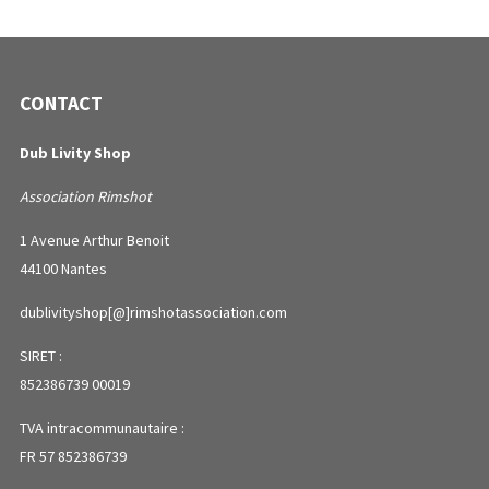
CONTACT
Dub Livity Shop
Association Rimshot
1 Avenue Arthur Benoit
44100 Nantes
dublivityshop[@]rimshotassociation.com
SIRET :
852386739 00019
TVA intracommunautaire :
FR 57 852386739