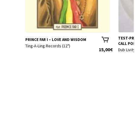
TEST-PRE
PRINCE FAR I – LOVE AND WISDOM
CALL PON
Ting-A-Ling Records (12")
15,00
€
Dub Livit