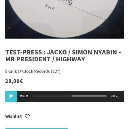
TEST-PRESS : JACKO / SIMON NYABIN –
MR PRESIDENT / HIGHWAY
Skank O'Clock Records (12")
20,00
€
Lecteur
00:00
06:26
audio
Wishlist