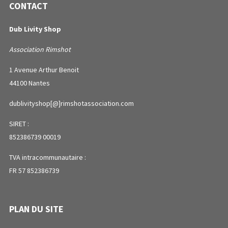
CONTACT
Dub Livity Shop
Association Rimshot
1 Avenue Arthur Benoit
44100 Nantes
dublivityshop[@]rimshotassociation.com
SIRET :
852386739 00019
TVA intracommunautaire :
FR 57 852386739
PLAN DU SITE