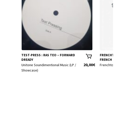
TEST-PRESS : RAS TEO – FORWARD
FRENCHTO
DREADY
FRENCH 
20,00
€
Unitone Soundimentional Music (LP /
Frenchtow
Showcase)