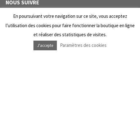
NOUS SUIVRE
En poursuivant votre navigation sur ce site, vous acceptez
Facebook Dub Livity Shop
l’utilisation des cookies pour faire fonctionner la boutique en ligne
Instagram Dub Livity Shop
et réaliser des statistiques de visites.
Facebook Dub Livity Sound System
Paramètres des cookies
J'accepte
Instagram Dub Livity Sound System
NEWSLETTER
*
Information requise
*
Adresse e-mail