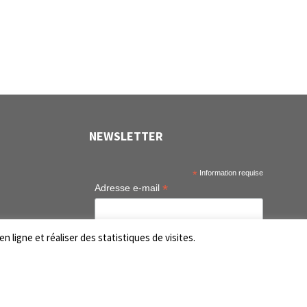
NEWSLETTER
*
Information requise
*
Adresse e-mail
tem
n ligne et réaliser des statistiques de visites.
tem