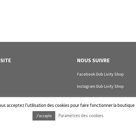
 SITE
NOUS SUIVRE
Facebook Dub Livity Shop
Instagram Dub Livity Shop
Facebook Dub Livity Sound Sys
us acceptez l’utilisation des cookies pour faire fonctionner la boutique e
Instagram Dub Livity Sound Sys
Paramètres des cookies
J'accepte
intenance