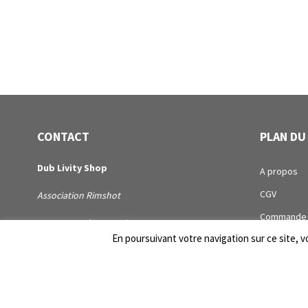
CONTACT
PLAN DU
Dub Livity Shop
A propos
CGV
Association Rimshot
Commande
1 Avenue Arthur Benoit
En poursuivant votre navigation sur ce site, vo
Compte
44100 Nantes
Contact
dublivityshop[@]rimshotassociation.com
Distribution
SIRET :
Page de ma