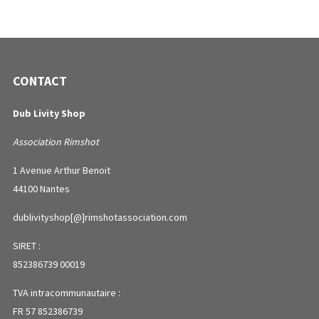
CONTACT
Dub Livity Shop
Association Rimshot
1 Avenue Arthur Benoit
44100 Nantes
dublivityshop[@]rimshotassociation.com
SIRET :
852386739 00019
TVA intracommunautaire :
FR 57 852386739