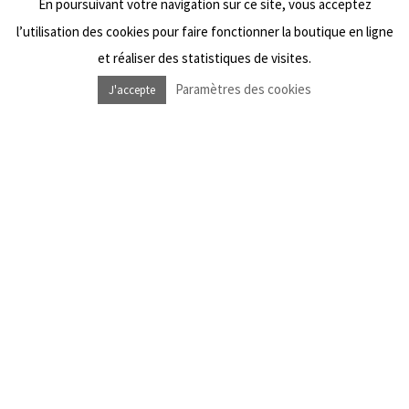
En poursuivant votre navigation sur ce site, vous acceptez
Wishlist
l’utilisation des cookies pour faire fonctionner la boutique en ligne
et réaliser des statistiques de visites.
Paramètres des cookies
J'accepte
NOUS SUIVRE
Facebook Dub Livity Shop
Instagram Dub Livity Shop
Facebook Dub Livity Sound System
Instagram Dub Livity Sound System
NEWSLETTER
*
Information requise
*
Adresse e-mail