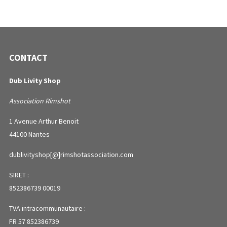
CONTACT
Dub Livity Shop
Association Rimshot
1 Avenue Arthur Benoit
44100 Nantes
dublivityshop[@]rimshotassociation.com
SIRET :
852386739 00019
TVA intracommunautaire :
FR 57 852386739