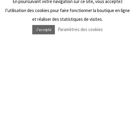
En poursuivant votre navigation sur ce site, vous acceptez
Wishlist
l’utilisation des cookies pour faire fonctionner la boutique en ligne
et réaliser des statistiques de visites.
Paramètres des cookies
J'accepte
NOUS SUIVRE
Facebook Dub Livity Shop
Instagram Dub Livity Shop
Facebook Dub Livity Sound System
Instagram Dub Livity Sound System
NEWSLETTER
*
Information requise
*
Adresse e-mail