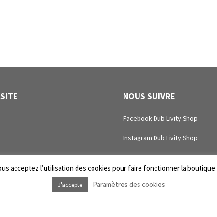
 SITE
NOUS SUIVRE
Facebook Dub Livity Shop
Instagram Dub Livity Shop
Facebook Dub Livity Sound Sys
us acceptez l’utilisation des cookies pour faire fonctionner la boutique e
Instagram Dub Livity Sound Sys
Paramètres des cookies
J'accepte
intenance