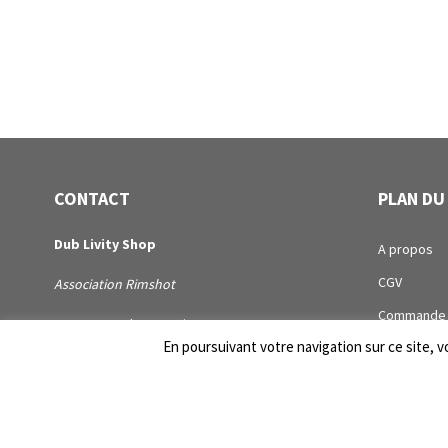
CONTACT
PLAN DU
Dub Livity Shop
A propos
CGV
Association Rimshot
Commande
1 Avenue Arthur Benoit
En poursuivant votre navigation sur ce site, vo
Compte
44100 Nantes
Contact
dublivityshop[@]rimshotassociation.com
Distribution
SIRET :
Page de ma