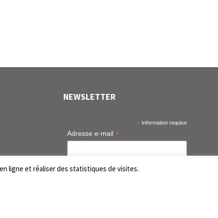
NEWSLETTER
*
Information requise
*
Adresse e-mail
tem
n ligne et réaliser des statistiques de visites.
tem