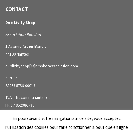
CONTACT
Dub Livity Shop
Association Rimshot
1 Avenue Arthur Benoit
44100 Nantes
dublivityshop[@]rimshotassociation.com
SIRET :
852386739 00019
TVA intracommunautaire :
FR 57 852386739
En poursuivant votre navigation sur ce site, vous acceptez
PLAN DU SITE
l’utilisation des cookies pour faire fonctionner la boutique en ligne