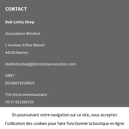
CONTACT
Dub Livity Shop
Association Rimshot
1 Avenue Arthur Benoit
44100 Nantes
dublivityshop[@]rimshotassociation.com
SIRET :
852386739 00019
TVA intracommunautaire :
FR 57 852386739
En poursuivant votre navigation sur ce site, vous acceptez
PLAN DU SITE
l’utilisation des cookies pour faire fonctionner la boutique en ligne