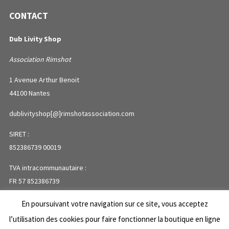
CONTACT
Dub Livity Shop
Association Rimshot
1 Avenue Arthur Benoit
44100 Nantes
dublivityshop[@]rimshotassociation.com
SIRET :
852386739 00019
TVA intracommunautaire :
FR 57 852386739
En poursuivant votre navigation sur ce site, vous acceptez
PLAN DU SITE
l’utilisation des cookies pour faire fonctionner la boutique en ligne