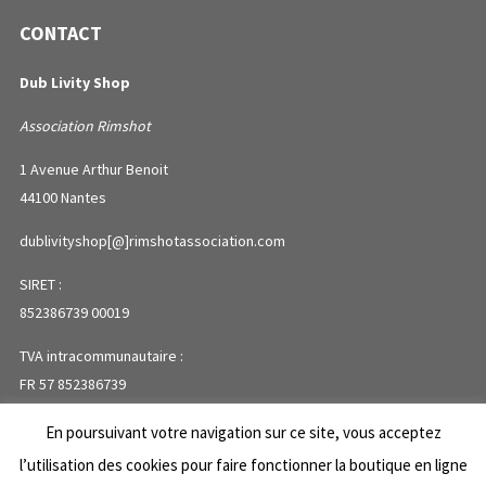
CONTACT
Dub Livity Shop
Association Rimshot
1 Avenue Arthur Benoit
44100 Nantes
dublivityshop[@]rimshotassociation.com
SIRET :
852386739 00019
TVA intracommunautaire :
FR 57 852386739
En poursuivant votre navigation sur ce site, vous acceptez
PLAN DU SITE
l’utilisation des cookies pour faire fonctionner la boutique en ligne