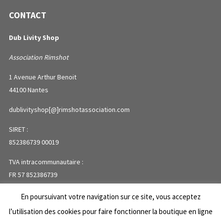
CONTACT
Dub Livity Shop
Association Rimshot
1 Avenue Arthur Benoit
44100 Nantes
dublivityshop[@]rimshotassociation.com
SIRET :
852386739 00019
TVA intracommunautaire :
FR 57 852386739
En poursuivant votre navigation sur ce site, vous acceptez
PLAN DU SITE
l’utilisation des cookies pour faire fonctionner la boutique en ligne