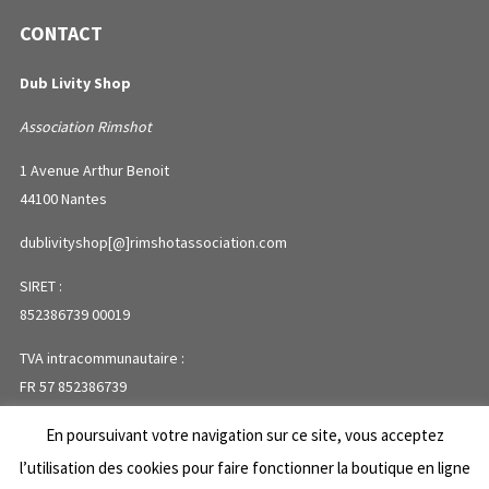
CONTACT
Dub Livity Shop
Association Rimshot
1 Avenue Arthur Benoit
44100 Nantes
dublivityshop[@]rimshotassociation.com
SIRET :
852386739 00019
TVA intracommunautaire :
FR 57 852386739
En poursuivant votre navigation sur ce site, vous acceptez
PLAN DU SITE
l’utilisation des cookies pour faire fonctionner la boutique en ligne