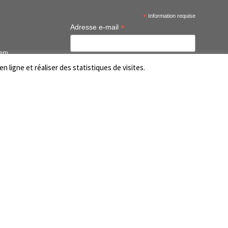
*
Information requise
*
Adresse e-mail
tem
n ligne et réaliser des statistiques de visites.
tem