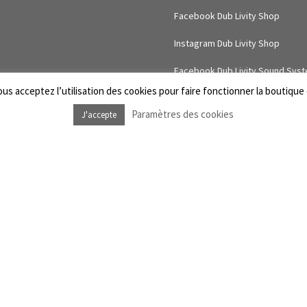
Facebook Dub Livity Shop
Instagram Dub Livity Shop
Facebook Dub Livity Sound Sys
us acceptez l’utilisation des cookies pour faire fonctionner la boutique e
Instagram Dub Livity Sound Sys
Paramètres des cookies
J'accepte
intenance
 confidentialité
rouvable