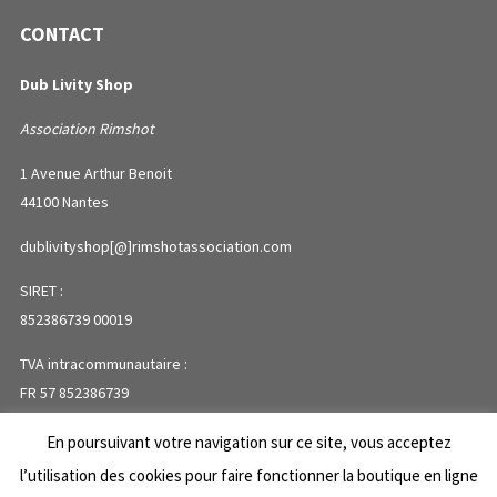
CONTACT
Dub Livity Shop
Association Rimshot
1 Avenue Arthur Benoit
44100 Nantes
dublivityshop[@]rimshotassociation.com
SIRET :
852386739 00019
TVA intracommunautaire :
FR 57 852386739
En poursuivant votre navigation sur ce site, vous acceptez
PLAN DU SITE
l’utilisation des cookies pour faire fonctionner la boutique en ligne