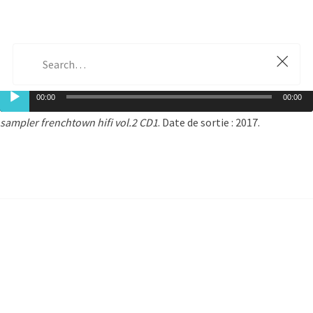
Lecteur
00:00
00:00
audio
sampler frenchtown hifi vol.2 CD1
. Date de sortie : 2017.